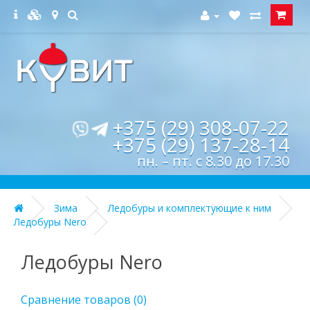
+375 (29) 308-07-22
+375 (29) 137-28-14
пн. – пт. с 8.30 до 17.30
Зима
Ледобуры и комплектующие к ним
Ледобуры Nero
Ледобуры Nero
Сравнение товаров (0)